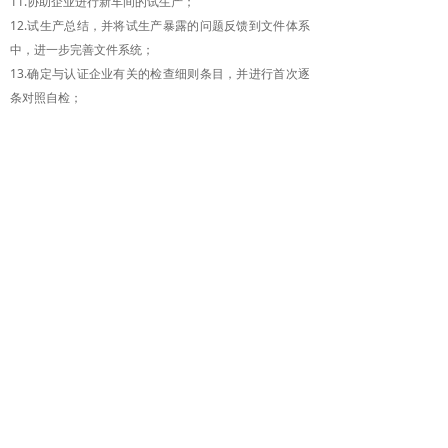
11.协助企业进行新车间的试生产；
12.试生产总结，并将试生产暴露的问题反馈到文件体系
中，进一步完善文件系统；
13.确定与认证企业有关的检查细则条目，并进行首次逐
条对照自检；
14.制作准备申请文件；
15.完善并向省局提交申请文件；
16.接受省局现场检查；
17.对自检问题进行整改；
18.进行第二次对照自检；
19.接受现场检查；
20.总结。
版权所有
北京中商康杰信息技术有限公司
版权所有© 北京中商康杰信息技术有限公司
京ICP备19048588号