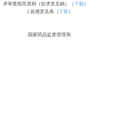
术审查指导原则（征求意见稿）（
下载
）
2.反馈意见表（
下载
）
国家药品监督管理局
医疗器械技术审评中心
2020年8月20日
上一篇：
无
ꄴ
下一篇：
无
ꄲ
版权所有
北京中商康杰信息技术有限公司